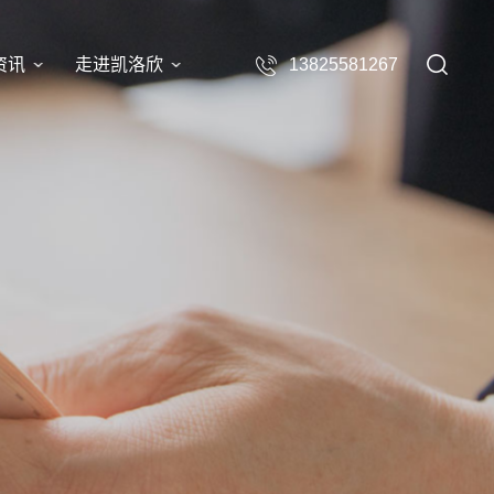
资讯
走进凯洛欣
13825581267