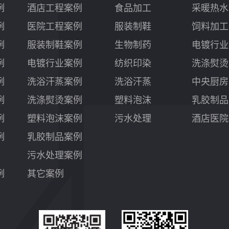
例
酒店工程案例
食品加工
采暖热水
例
医院工程案例
服装制鞋
饲料加工
例
服装制鞋案例
生物制药
电镀行业
例
电镀行业案例
纺织印染
洗涤熨烫
例
洗浴汗蒸案例
洗浴汗蒸
中央厨房
例
洗涤熨烫案例
塑料泡沫
乳胶制品
例
塑料泡沫案例
污水处理
酒店医院
例
乳胶制品案例
污水处理案例
例
其它案例