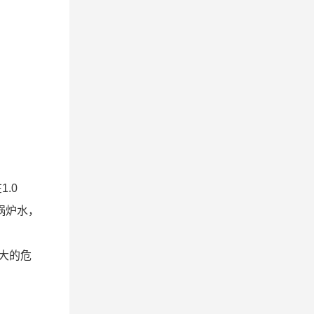
.0
锅炉水，
大的危