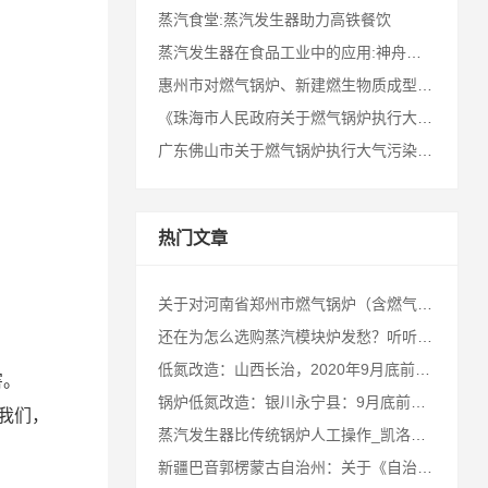
蒸汽食堂:蒸汽发生器助力高铁餐饮
蒸汽发生器在食品工业中的应用:神舟十七号航天员的冻干食品!
惠州市对燃气锅炉、新建燃生物质成型燃料锅炉执行特别排放限值
《珠海市人民政府关于燃气锅炉执行大气污染物特别排放限值的通告》十问十答
广东佛山市关于燃气锅炉执行大气污染物特别排放限值的通告
热门文章
关于对河南省郑州市燃气锅炉（含燃气直燃机）氮氧化物排放执行河南省特别排放限值征询意见
还在为怎么选购蒸汽模块炉发愁？听听这家模块炉厂家怎么说
低氮改造：山西长治，2020年9月底前，淘汰35蒸吨以下燃煤锅炉
害。
锅炉低氮改造：银川永宁县：9月底前全面完成燃煤锅炉淘汰改造年度任务
示我们，
蒸汽发生器比传统锅炉人工操作_凯洛欣节能
新疆巴音郭楞蒙古自治州：关于《自治州第一批燃气锅炉低氮改造计划》的公示