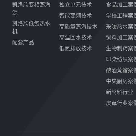
凯洛欣变频蒸汽
独立单元技术
食品加工案
源
智能变频技术
学校工程案
凯洛欣低氮热水
高质量蒸汽技术
采暖热水案
机
高温回水技术
饲料加工案
配套产品
低氮排放技术
生物制药案
印染纺织案
酿酒蒸馏案
中央厨房案
新材料行业
皮革行业案