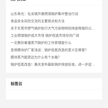
山东寿光：化龙镇开展燃煤锅炉集中整治行动
食品安全风险交流的主要观点和方法
关于东莞市燃气锅炉执行大气污染物特别排放限值的公告（征求意见稿）
工业燃煤锅炉成大市场 锅炉改造市场空间广阔
一文教你看懂蒸汽锅炉的工作原理是什么
变频模块炉厂家浅谈：锅炉低氮改造的意义在哪里？
模块蒸汽能旁边为什么有个水箱？
锅炉低氮改造！重庆发布最新锅炉排放标准，进一步促进氮氧化物减排和总量控制
标签云