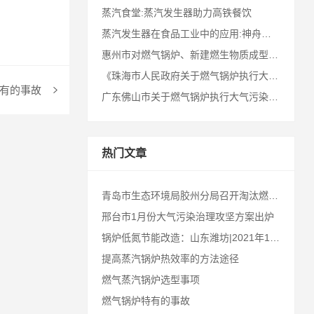
蒸汽食堂:蒸汽发生器助力高铁餐饮
蒸汽发生器在食品工业中的应用:神舟十七号航天员的冻干食品!
惠州市对燃气锅炉、新建燃生物质成型燃料锅炉执行特别排放限值
《珠海市人民政府关于燃气锅炉执行大气污染物特别排放限值的通告》十问十答
有的事故
广东佛山市关于燃气锅炉执行大气污染物特别排放限值的通告
热门文章
青岛市生态环境局胶州分局召开淘汰燃煤锅炉工作推进会
邢台市1月份大气污染治理攻坚方案出炉
锅炉低氮节能改造：山东潍坊|2021年10月底之前全部淘汰35蒸吨以下燃煤锅炉
提高蒸汽锅炉热效率的方法途径
燃气蒸汽锅炉选型事项
燃气锅炉特有的事故