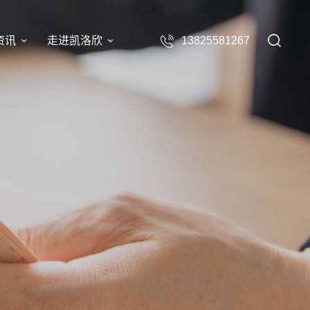
资讯
走进凯洛欣
13825581267