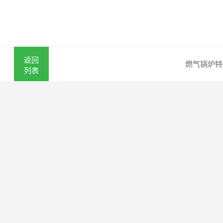
返回
燃气锅炉特
列表