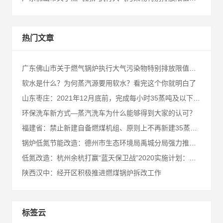
热门文章
广东佛山市关于燃气锅炉执行大气污染物特别排放限值的通告
软水是什么？为何蒸汽源要用软水？看完这个你就明白了
山东枣庄：2021年12月底前，完成每小时35蒸吨及以下的燃煤锅炉淘汰
环保洗车新方式—蒸汽洗车为什么能够得到大家的认可？
福建省：禁止新建自备燃煤机组、原则上不再新建35蒸吨/小时以下的燃煤锅炉
锅炉低氮节能改造：德州市生态环境局禹城分局强力推进燃气锅炉低氮燃烧改造
低氮改造：杭州余杭打赢“蓝天保卫战”2020实施计划：全面开展高污染燃料锅炉整治
陕西汉中：经开区积极推进燃煤锅炉拆改工作
标签云