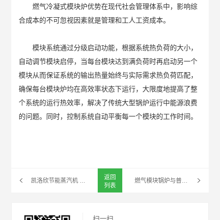
燃气冷凝式模块炉优势在现代社会管理体系中，影响综
合成本的不可忽视因素就是管理和工人工资成本。
模块系统通过分级启动功能，根据系统热负荷的大小，
自动调节模块启停，当每台模块达到满负荷时再启动另一个
模块从而保证系统的输出热量始终与实际需求热负荷匹配，
确保每台模块炉均在高效率状态下运行，大限度地提高了整
个系统的运行热效率，解决了传统大型锅炉运行中能源浪费
的问题。同时，控制系统自动平衡每一个模块的工作时间。
返回
凯洛欣节能蒸汽机 节能低氮蒸汽养护混凝土替代传统锅炉的新选择
燃气模块锅炉与普通直燃机锅炉特点、性能对比
列表
扫一扫