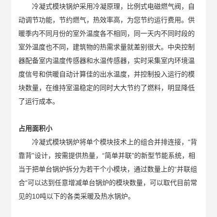
冷凝式模块锅炉采用冷凝原理，比例式电磁燃气阀，自
动调节功能，节约燃气，热效率高，为您节约运行费用。供
暖季内不同月份的室外温度各不相同，同一天内不同时段的
室外温度也不同，建筑物的热需求量就差别很大。中央控制
器配备室内温度传感器和水温传感器，实时采集室内环境温
度信号和供暖自动计算佳的出水温度，并控制投入运行的模
块数量，在维持室温稳定的同时大大节约了燃料，明显降低
了运行成本。
占用面积小
冷凝式模块锅炉将单个模块技术上的组合并排连接，“背
靠背”设计，按需提供热量，“简单并联”的新型节能系统，相
当于把单台锅炉拆分为若干个小模块，通过数量上的“并联组
合“可以达到任意增减单台锅炉的模块数量，可以取代目前常
见的10吨以下的各类采暖及热水锅炉。