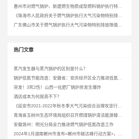
惠州市对燃气锅炉、新建燃生物质成型燃料锅炉执行特别排放限值
《珠海市人民政府关于燃气锅炉执行大气污染物特别排放限值的通告》十问十答
广东佛山市关于燃气锅炉执行大气污染物特别排放限值的通告
热门文章
蒸汽发生器与蒸汽锅炉的区别是什么？
锅炉低氮节能改造：安徽省：安庆经开区全力推进低氮改造工作
突发！3死2伤！山西一化肥厂锅炉房发生爆炸
酒店成本为何居高不下？
《延安市2021-2022年秋冬季大气污染综合治理攻坚行动方案》
青海省玉树州生态环境局组织召开燃煤锅炉清洁能源替代项目推进会
安徽滁州：明光分局全力推进燃气锅炉低氮改造工作
2024年1月湖南郴州市发布<郴州市碳达峰行动方案>，请业内同仁及郴州客户知悉！