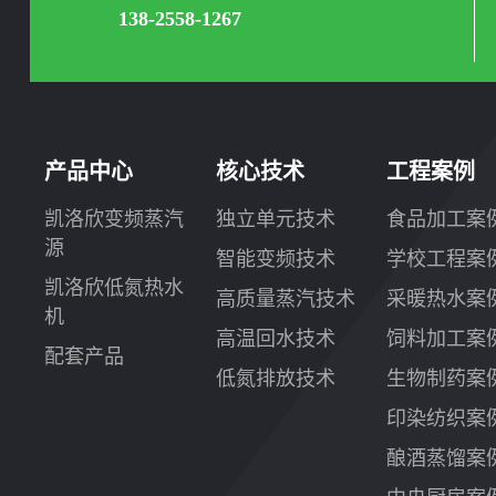
138-2558-1267
产品中心
核心技术
工程案例
凯洛欣变频蒸汽
独立单元技术
食品加工案
源
智能变频技术
学校工程案
凯洛欣低氮热水
高质量蒸汽技术
采暖热水案
机
高温回水技术
饲料加工案
配套产品
低氮排放技术
生物制药案
印染纺织案
酿酒蒸馏案