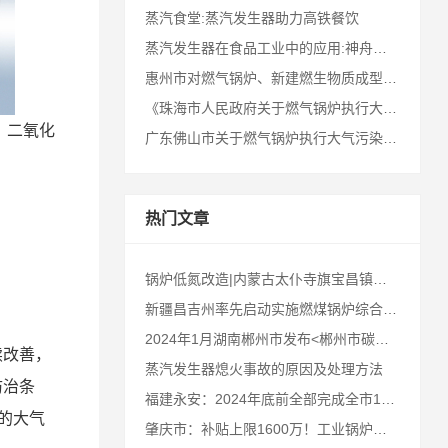
蒸汽食堂:蒸汽发生器助力高铁餐饮
蒸汽发生器在食品工业中的应用:神舟十七号航天员的冻干食品!
惠州市对燃气锅炉、新建燃生物质成型燃料锅炉执行特别排放限值
《珠海市人民政府关于燃气锅炉执行大气污染物特别排放限值的通告》十问十答
、二氧化
广东佛山市关于燃气锅炉执行大气污染物特别排放限值的通告
热门文章
锅炉低氮改造|内蒙古太仆寺旗宝昌镇：开展建成区燃煤锅炉
新疆昌吉州率先启动实施燃煤锅炉综合整治工作
2024年1月湖南郴州市发布<郴州市碳达峰行动方案>，请业内同仁及郴州客户知悉！
续改善，
蒸汽发生器熄火事故的原因及处理方法
防治条
福建永安：2024年底前全部完成全市10蒸吨及以下燃煤锅炉淘汰更新或改造升级
定的大气
肇庆市：补贴上限1600万！工业锅炉深度治理补贴办法（2022年）（征求意见稿）发布！