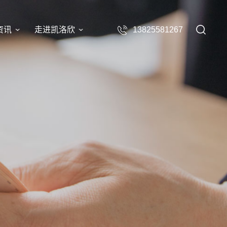
资讯
走进凯洛欣
13825581267