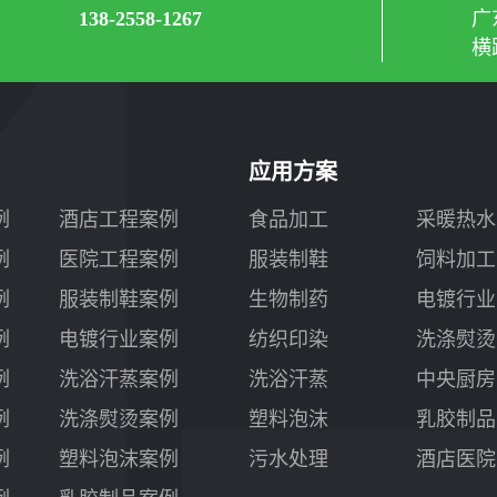
138-2558-1267
广
横
应用方案
例
酒店工程案例
食品加工
采暖热水
例
医院工程案例
服装制鞋
饲料加工
例
服装制鞋案例
生物制药
电镀行业
例
电镀行业案例
纺织印染
洗涤熨烫
例
洗浴汗蒸案例
洗浴汗蒸
中央厨房
例
洗涤熨烫案例
塑料泡沫
乳胶制品
例
塑料泡沫案例
污水处理
酒店医院