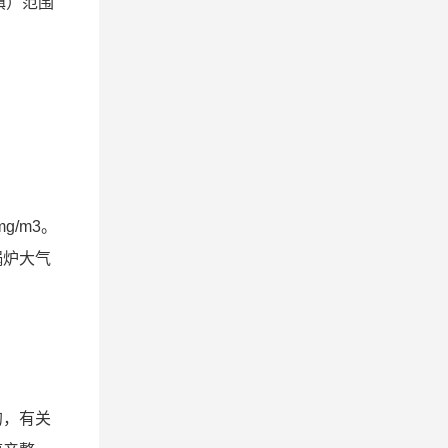
镇）范围
g/m3。
锅炉大气
的，有关