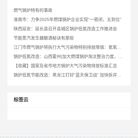
燃气锅炉特有的事故
淮南市：力争2025年燃煤锅炉企业实现“一密闭，五到位”
陕西延安：延长县召开县城区锅炉低氮改造工作推进会
节能蒸汽发生器酿酒秘诀有那些
江门市燃气锅炉将执行大气污染物特别排放限值：氮氧化物50mg/m3
锅炉低氮改造：山西霍州|加大燃煤锅炉淘汰整治力度，全市基本淘汰35蒸吨/小时及以下燃煤锅炉
【收藏】国家及省市地方锅炉大气污染物排放标准汇总
锅炉低氮节能改造：黑龙江打好“蓝天保卫战” 加快拆并淘汰燃煤锅炉
标签云