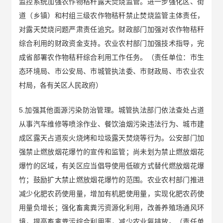
监控系统加强农作物秸秆露天焚烧监管。进一步强化区、街
道（乡镇）和村组三级农作物秸秆禁止焚烧监管主体责任，
对露天焚烧问题严肃责任追究。财政部门加强对农作物秸秆
综合利用的财政资金支持。农业农村部门加强技术指导，完
成省部署农作物秸秆综合利用工作任务。（责任单位：市生
态环境局、市公安局、市城管执法委、市财政局、市农业农
村局，各有关区人民政府）
5.加强其他面源污染防治管理。城管执法部门依法查处占道
从事汽车维修等喷涂作业、餐饮油烟污染违法行为、城市建
成区露天占道炭火烧烤和垃圾露天焚烧等行为。公安部门加
强禁止燃放烟花爆竹的宣传和监管；尚未划为禁止燃放烟花
爆竹的区域，有关区应当倡导使用低碳方式替代燃放烟花爆
竹；鼓励扩大禁止燃放烟花爆竹的范围。农业农村部门推进
减少化肥农药使用量，增加有机肥使用量，实现化肥农药使
用量负增长；强化畜禽粪污资源化利用，改善养殖场通风环
境，提高畜禽粪污综合利用率，减少农业氨排放。（责任单