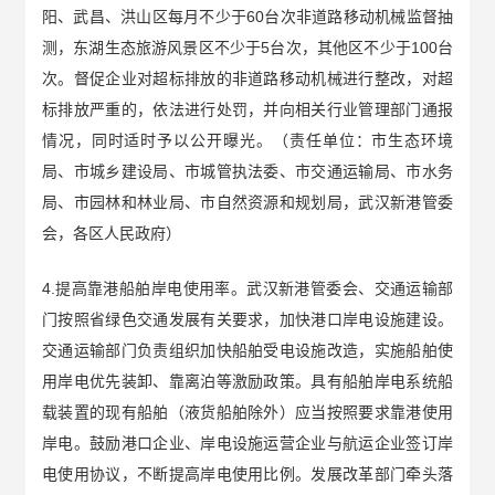
阳、武昌、洪山区每月不少于60台次非道路移动机械监督抽
测，东湖生态旅游风景区不少于5台次，其他区不少于100台
次。督促企业对超标排放的非道路移动机械进行整改，对超
标排放严重的，依法进行处罚，并向相关行业管理部门通报
情况，同时适时予以公开曝光。（责任单位：市生态环境
局、市城乡建设局、市城管执法委、市交通运输局、市水务
局、市园林和林业局、市自然资源和规划局，武汉新港管委
会，各区人民政府）
4.提高靠港船舶岸电使用率。武汉新港管委会、交通运输部
门按照省绿色交通发展有关要求，加快港口岸电设施建设。
交通运输部门负责组织加快船舶受电设施改造，实施船舶使
用岸电优先装卸、靠离泊等激励政策。具有船舶岸电系统船
载装置的现有船舶（液货船舶除外）应当按照要求靠港使用
岸电。鼓励港口企业、岸电设施运营企业与航运企业签订岸
电使用协议，不断提高岸电使用比例。发展改革部门牵头落