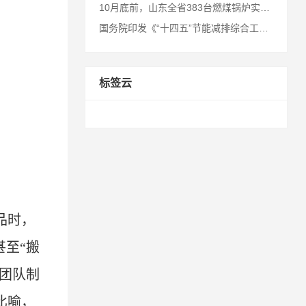
10月底前，山东全省383台燃煤锅炉实现淘汰
国务院印发《“十四五”节能减排综合工作方案》
标签云
品时，
甚至
“
搬
团队制
比喻，