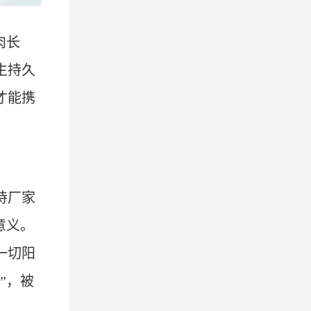
肉长
生持久
才能携
待厂家
意义。
一切阳
”
，被