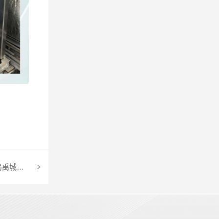
锅炉低氮节能改造：德州市生态环境局禹城分局强力推进燃气锅炉低氮燃烧改造