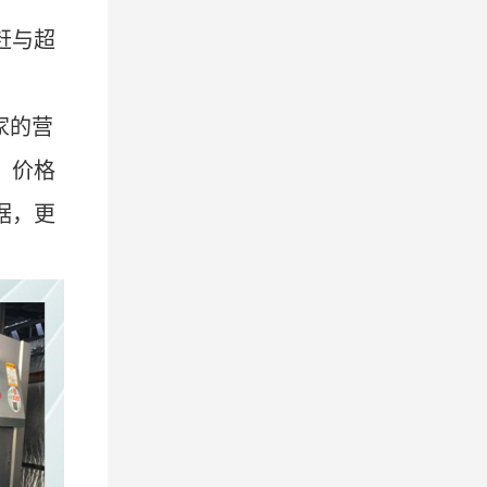
赶与
超
家的营
、价格
据，更