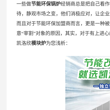
一些
做
节能环保锅炉
经销商总是把自己看作
待，静观市场之变，他们消极应对，让企业
而且对于
节能环保
加盟商而言，更是一种被
意“
宰割
”
对象的原因，其实，对于有上进心
凯洛欣
模块炉
为您浅析：