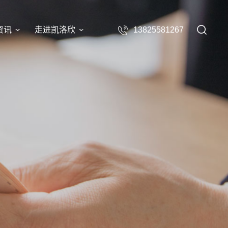
资讯
走进凯洛欣
13825581267