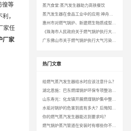
彷徨等
蒸汽食堂:蒸汽发生器助力高铁餐饮
蒸汽发生器在食品工业中的应用:神舟十七号航天员的冻干食品!
不利，
惠州市对燃气锅炉、新建燃生物质成型燃料锅炉执行特别排放限值
厂家任
《珠海市人民政府关于燃气锅炉执行大气污染物特别排放限值的通告》十问十答
炉
厂家
广东佛山市关于燃气锅炉执行大气污染物特别排放限值的通告
热门文章
给燃气蒸汽发生器给水时应该注意什么？
湖北恩施：巴东燃煤锅炉环保专项整治成效显著
山东寿光：化龙镇开展燃煤锅炉集中整治行动
水垢对锅炉的危害到底有多大？后悔知道的太晚！
你的燃气蒸汽发生器能达到要求吗？
燃气锅炉蒸汽管道在安装时有哪些你不知道的规则？