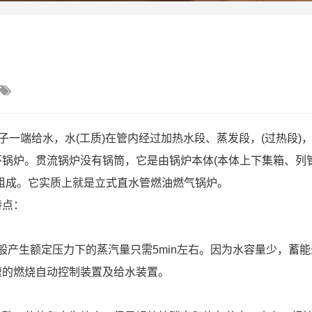

子一端给水，水(工质)在管内经过加热水段、蒸发段，(过热段)
锅炉。贯流锅炉没有锅筒，它是由锅炉本体(本体上下集箱、列
组成。它实质上就是立式直水管燃油燃气锅炉。
特点：
，一般产生额定压力下的蒸汽量只需5min左右。因为水容量少，蓄
速的燃烧自动控制装置及给水装置。