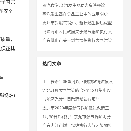
管子内完
蒸汽食堂:蒸汽发生器助力高铁餐饮
在安全
蒸汽发生器在食品工业中的应用:神舟十七号航天员的冻干食品!
惠州市对燃气锅炉、新建燃生物质成型燃料锅炉执行特别排放限值
《珠海市人民政府关于燃气锅炉执行大气污染物特别排放限值的通告》十问十答
造质量，
广东佛山市关于燃气锅炉执行大气污染物特别排放限值的通告
以保证其
热门文章
汽。
山西长治：35蒸吨以下的燃煤锅炉按照省定时限完成淘汰，燃气锅炉按照省定时限完成低氮改造
河北开展大气污染防治9至12月集中攻坚行动
燃锅炉)
节能蒸汽发生器酿酒秘诀有那些
太原市2020年度燃气锅炉低氮改造工作方案出台(内附补贴政策)
1月30日起施行！东莞市燃气锅炉将分阶段执行大气污染物特别排放限值
广东湛江市燃气锅炉执行大气污染物特别排放限值的通告（征求意见稿）