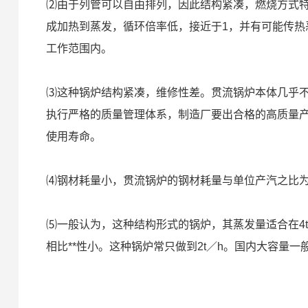
⑵由于列管可以自由排列，因此结构紧凑，燃烧方式
成加热到蒸发，循环倍率低，接近于1，并有可能传热
工作范围内。
⑶这种锅炉结构紧凑，维修性差。贯流锅炉本体几乎
执行严格的质量管理体系，制造厂要出合格的高质量
使用寿命。
⑷钢材耗量小，贯流锅炉的钢材耗量与单位产汽之比为1.
⑸一般认为，这种结构形式的锅炉，其蒸发量适合在4t
相比**性小。这种锅炉常只做到2t／h。国内大容量一般