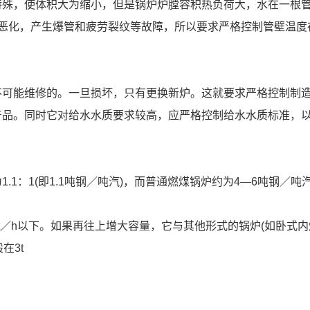
特殊，使体积大为缩小，但是锅炉炉膛容积热负荷大，水在一根
恶化，产生爆管和疲劳裂纹等故障，所以要求严格控制管壁温度
不可能维修的。一旦损坏，只有更换新炉。这就要求严格控制制
产品。同时它对给水水质要求较高，应严格控制给水水质标准，
1：1(即1.1吨钢／吨汽)，而普通燃煤锅炉约为4—6吨钢／吨
／h以下。如果再往上增大容量，它与其他形式的锅炉(如卧式内
在3t