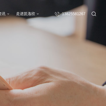
资讯
走进凯洛欣
13825581267