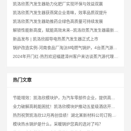
凯洛欣蒸汽发生器助力化肥厂实现环保与效益双赢
凯洛欣蒸汽发生器获燕窝企业青睐，效率品质双提升
凯洛欣蒸汽发生器助推药企绿色高质量可持续发展
解锁性能新高度，赋能高效未来--凯洛欣蒸汽发生器最新升级汇总
新品发布 | 凯洛欣超导电热蒸汽发生器正式上市
锅炉改造实例-河南食品厂淘汰8吨燃气锅炉，4台蒸汽源来替代
2024年开门红-热烈欢迎福建漳州客户来访谈蒸汽源代理合作事宜
热门文章
节能增效：凯洛欣模块炉，为汽车零部件企业，提供高性能节能解决方案！
全力破解高耗能困扰！凯洛欣模块炉推动五星级酒店开启节能降耗之路
热烈祝贺凯洛欣12月再创佳绩！湖北某新材料公司订购凯洛欣1.3T蒸汽源！
模块热水锅炉是什么，采暖锅炉您真的选对了吗？