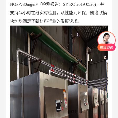
NOx
＜
30mg/m³
（
检测报告：
SY-RC-2019-0526)
，并
支持
24
小时在线实时检测，从性能到环保，凯洛欣模
块炉均满足了新材料行业的发展诉求。