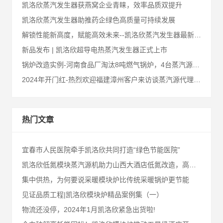
凯洛欣蒸汽发生器获燕窝企业青睐，效率品质双提升
凯洛欣蒸汽发生器助推药企绿色高质量可持续发展
解锁性能新高度，赋能高效未来--凯洛欣蒸汽发生器最新升级汇总
新品发布 | 凯洛欣超导电热蒸汽发生器正式上市
锅炉改造实例-河南食品厂淘汰8吨燃气锅炉，4台蒸汽源来替代
2024年开门红-热烈欢迎福建漳州客户来访谈蒸汽源代理合作事宜
热门文章
宜春市人民医院牵手凯洛欣共同打造“绿色节能医院”
凯洛欣低氮模块蒸汽源机助力山西大酒店低氮改造，高效供热
集中供热，为何要说采暖模块炉比传统采暖锅炉更节能
见证品质工程|凯洛欣模块炉精品案例集（一）
物流还没停，2024年1月凯洛欣紧急出货啦!