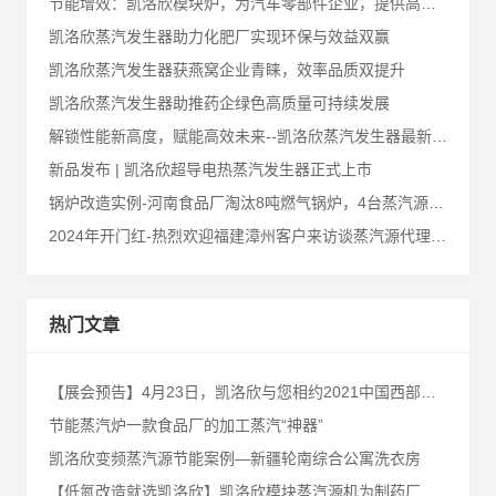
节能增效：凯洛欣模块炉，为汽车零部件企业，提供高性能节能解决方案！
凯洛欣蒸汽发生器助力化肥厂实现环保与效益双赢
凯洛欣蒸汽发生器获燕窝企业青睐，效率品质双提升
凯洛欣蒸汽发生器助推药企绿色高质量可持续发展
解锁性能新高度，赋能高效未来--凯洛欣蒸汽发生器最新升级汇总
新品发布 | 凯洛欣超导电热蒸汽发生器正式上市
锅炉改造实例-河南食品厂淘汰8吨燃气锅炉，4台蒸汽源来替代
2024年开门红-热烈欢迎福建漳州客户来访谈蒸汽源代理合作事宜
热门文章
【展会预告】4月23日，凯洛欣与您相约2021中国西部（成都）供热暖通展（热博会）
节能蒸汽炉一款食品厂的加工蒸汽“神器”
凯洛欣变频蒸汽源节能案例—新疆轮南综合公寓洗衣房
【低氮改造就选凯洛欣】凯洛欣模块蒸汽源机为制药厂解决熬制中药难题