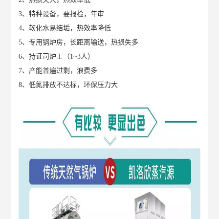
3、
特种设备，要报检，年审
4、
软化水易结垢，热效率降低
5、
专用锅炉房，长距离输送，热损失多
6、
持证司炉工（1~3人）
7、
产能普遍过剩，浪费多
8、
低氮排放不达标，环保压力大