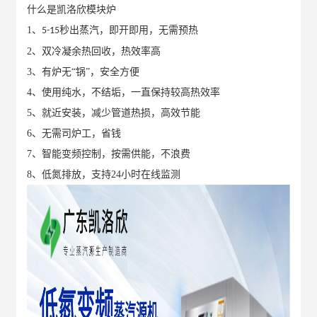
什么是凯洛欣模块炉
1、
秒出蒸汽，即开即用，无需预热
5-15
2、
双冷凝余热回收，热效率高
3、
有炉无“锅”，安全方便
4、
使用纯水，不结垢，一直保持较高热效率
5、
就近安装，减少管道热损，高效节能
6、
无需司炉工，省钱
7、
智能变频控制，按需供能，不浪费
8、
低氮排放，支持24小时在线监测