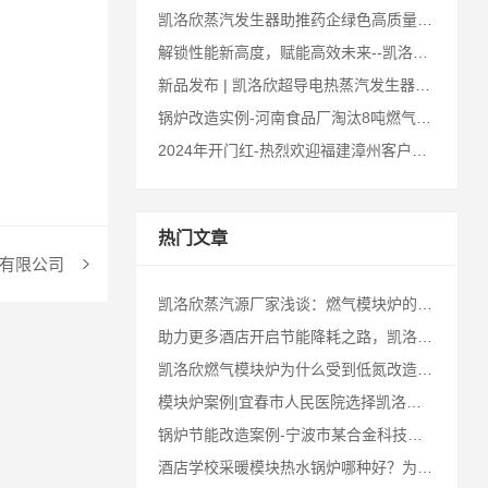
凯洛欣蒸汽发生器助推药企绿色高质量可持续发展
解锁性能新高度，赋能高效未来--凯洛欣蒸汽发生器最新升级汇总
新品发布 | 凯洛欣超导电热蒸汽发生器正式上市
锅炉改造实例-河南食品厂淘汰8吨燃气锅炉，4台蒸汽源来替代
2024年开门红-热烈欢迎福建漳州客户来访谈蒸汽源代理合作事宜
热门文章
务有限公司
凯洛欣蒸汽源厂家浅谈：燃气模块炉的市场前景怎么样？
助力更多酒店开启节能降耗之路，凯洛欣再次强势出击
凯洛欣燃气模块炉为什么受到低氮改造的青睐？
模块炉案例|宜春市人民医院选择凯洛欣模块炉低氮节能改造，低氮安全更节能！
锅炉节能改造案例-宁波市某合金科技有限公司
酒店学校采暖模块热水锅炉哪种好？为什么大家都选择变频模块炉