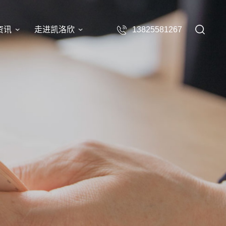
资讯
走进凯洛欣
13825581267