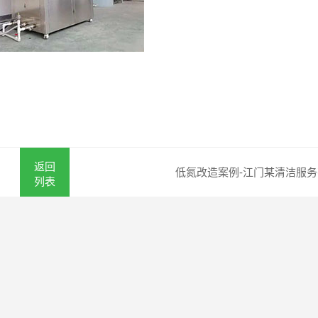
返回
低氮改造案例-江门某清洁服
列表